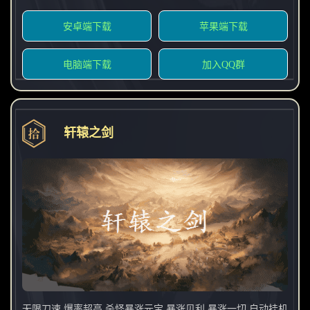
安卓端下载
苹果端下载
电脑端下载
加入QQ群
轩辕之剑
无限刀速 爆率超高 杀怪暴涨元宝 暴涨贝利 暴涨一切 自动挂机